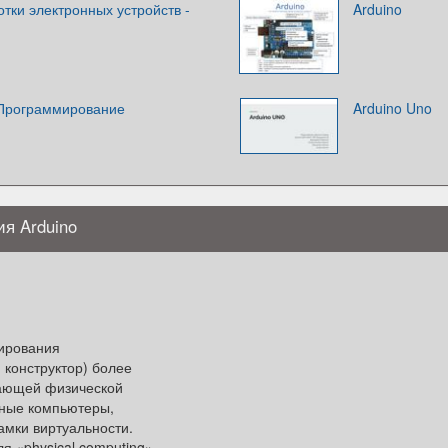
тки электронных устройств -
Arduino
 Программирование
Arduino Uno
ия Arduino
тирования
 конструктор) более
жающей физической
ьные компьютеры,
амки виртуальности.
я «physical computing»