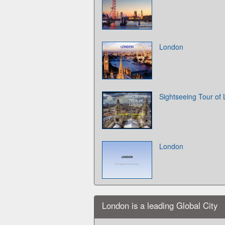
London
Sightseeing Tour of
London
London is a leading Global City