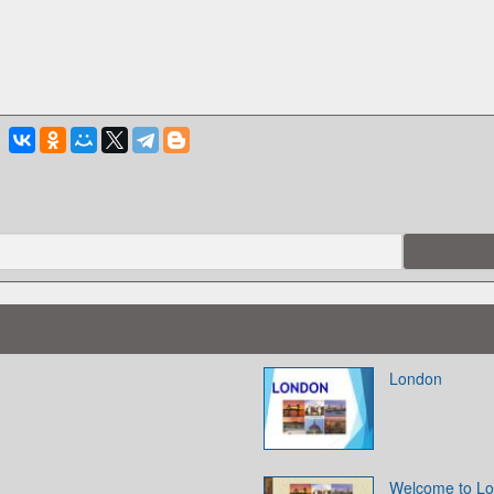
London
Welcome to L