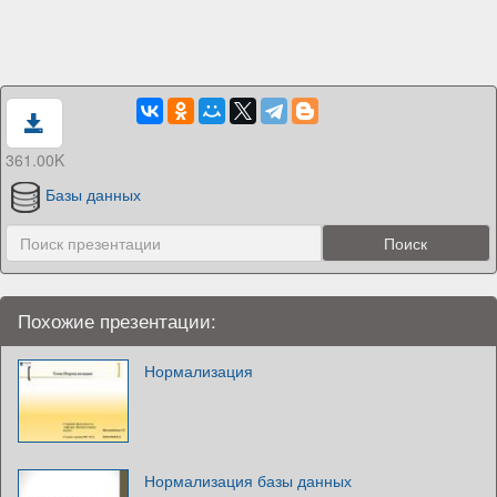
361.00K
Базы данных
Похожие презентации:
Нормализация
Нормализация базы данных