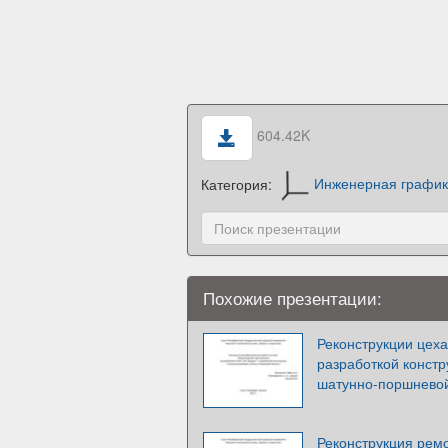
604.42K
Категория:
Инженерная графи
Похожие презентации:
Реконструкции цех
разработкой констр
шатунно-поршнево
Реконструкция рем