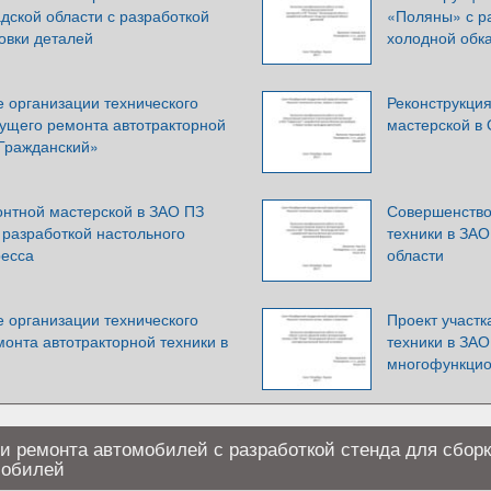
дской области с разработкой
«Поляны» с р
овки деталей
холодной обка
 организации технического
Реконструкция
кущего ремонта автотракторной
мастерской в
«Гражданский»
онтной мастерской в ЗАО ПЗ
Совершенство
 разработкой настольного
техники в ЗА
ресса
области
 организации технического
Проект участк
онта автотракторной техники в
техники в ЗАО
многофункцио
и ремонта автомобилей с разработкой стенда для сборк
мобилей