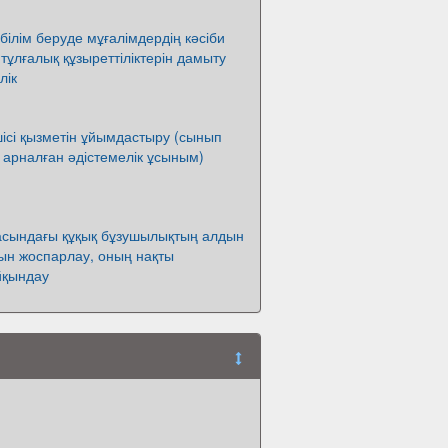
білім беруде мұғалімдердің кәсіби
 тұлғалық құзыреттіліктерін дамыту
лік
ісі қызметін ұйымдастыру (сынып
 арналған әдістемелік ұсыным)
сындағы құқық бұзушылықтың алдын
ын жоспарлау, оның нақты
йқындау