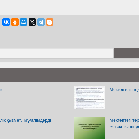
ік
Мектептегі пе
лік қызмет. Мұғалімдерді
Мектептегі т
жетекшісінің р