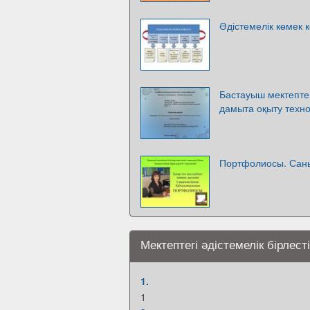
Әдістемелік көмек 
Бастауыш мектепте
дамыта оқыту техн
Портфолиосы. Сань
Мектептегі әдістемелік бірлес
1.
1