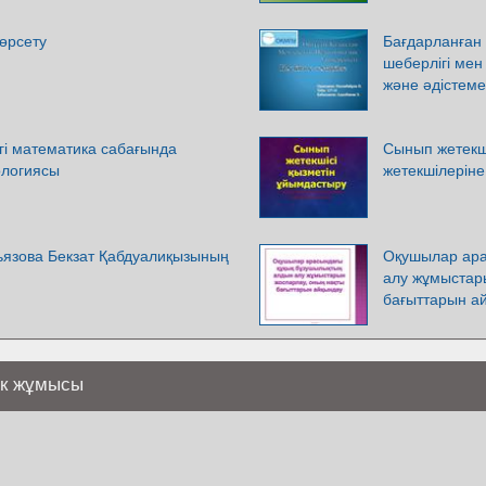
көрсету
Бағдарланған 
шеберлігі мен
және әдістеме
гі математика сабағында
Сынып жетекш
ологиясы
жетекшілеріне
язова Бекзат Қабдуалиқызының
Оқушылар ара
алу жұмыстар
бағыттарын а
тік жұмысы