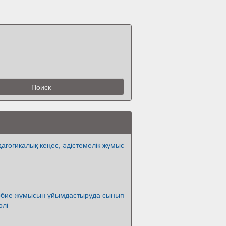
дагогикалық кеңес, әдістемелік жұмыс
әрбие жұмысын ұйымдастыруда сынып
өлі