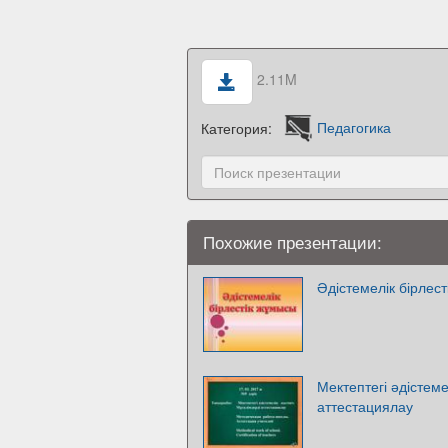
2.11M
Категория:
Педагогика
Похожие презентации:
Әдістемелік бірлест
Мектептегі әдістеме
аттестациялау