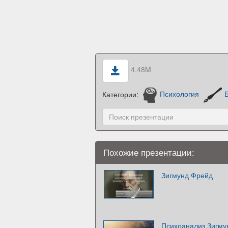
4.48M
Категории:
Психология
Похожие презентации:
Зигмунд Фрейд
Психоанализ Зигму