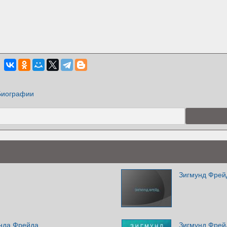
Биографии
Зигмунд Фрей
нда Фрейда
Зигмунд Фрей