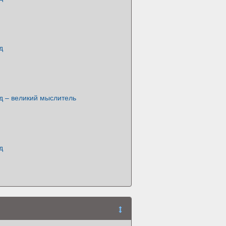
д
д – великий мыслитель
д