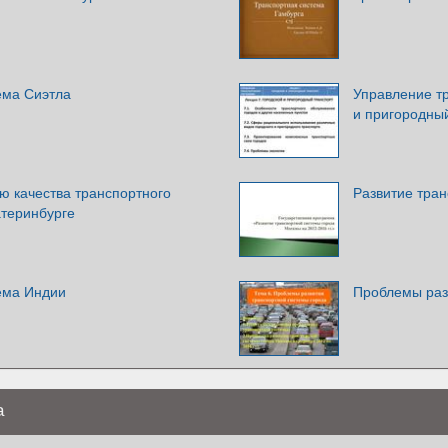
ема Сиэтла
Управление т
и пригородны
 качества транспортного
Развитие тра
атеринбурге
ема Индии
Проблемы раз
а