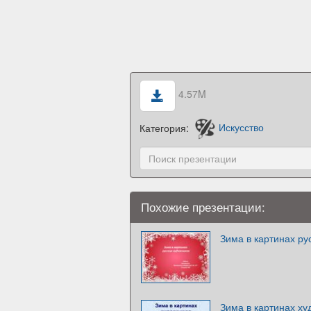
4.57M
Категория:
Искусство
Похожие презентации:
Зима в картинах ру
Зима в картинах ху