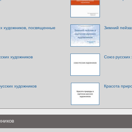
их художников, посвященные
Зимний пейзаж
сских художников
Союз русских
русских художников
Красота приро
жников