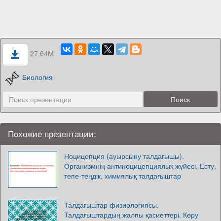
27.64M
Биология
Похожие презентации:
Ноцицепция (ауырсыну талдағышы).
Организмнің антиноцицепциялық жүйесі. Есту,
тепе-теңдік, химиялық талдағыштар
Талдағыштар физиологиясы.
Талдағыштардың жалпы қасиеттері. Көру