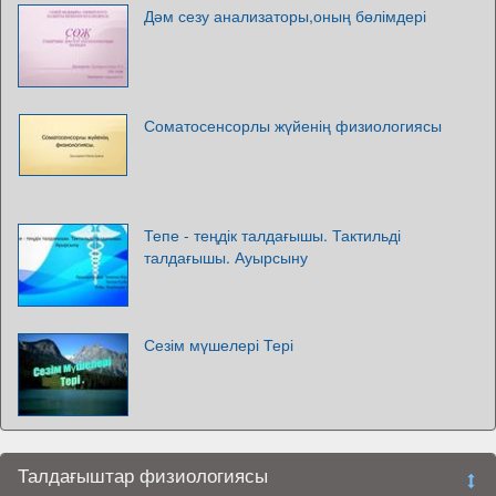
Дәм сезу анализаторы,оның бөлімдері
Соматосенсорлы жүйенің физиологиясы
Тепе - теңдік талдағышы. Тактильді
талдағышы. Ауырсыну
Сезім мүшелері Тері
Талдағыштар физиологиясы