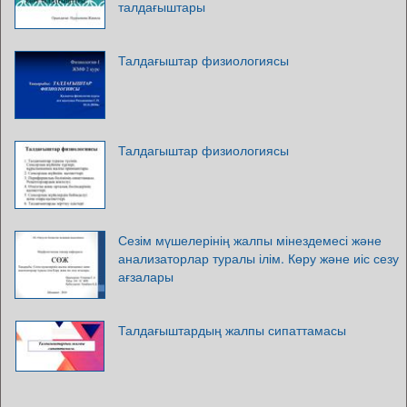
талдағыштары
Талдағыштар физиологиясы
Талдагыштар физиологиясы
Сезім мүшелерінің жалпы мінездемесі және
анализаторлар туралы ілім. Көру және иіс сезу
ағзалары
Талдағыштардың жалпы сипаттамасы