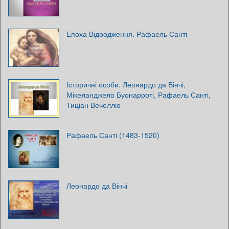
Епоха Відродження. Рафаель Санті
Історичні особи. Леонардо да Вінчі,
Мікеланджело Буонарроті, Рафаель Санті,
Тиціан Вечелліо
Рафаель Санті (1483-1520)
Леонардо да Вінчі