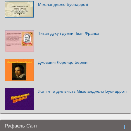
Мікеланджело Буонарроті
Титан духу і думки. Іван Франко
Джованні Лоренцо Берніні
Життя та діяльність Мікеланджело Буонарроті
Рафаель Санті