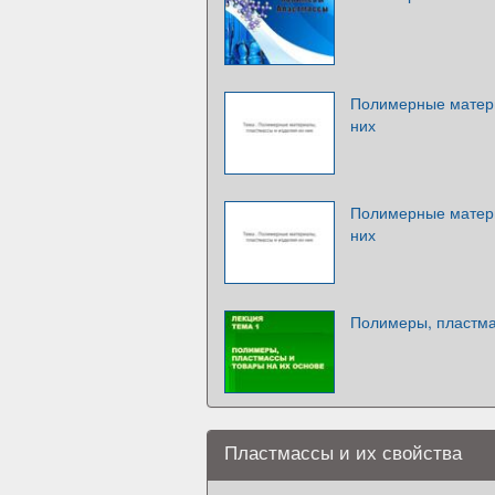
Полимерные матери
них
Полимерные матери
них
Полимеры, пластма
Пластмассы и их свойства