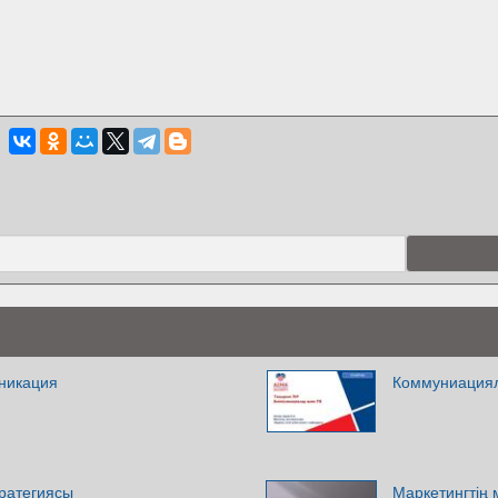
уникация
Коммуниация
ратегиясы
Маркетингтің