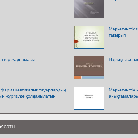
Маркетингтік 
тақырып
еттер жарнамасы
Нарықты сегме
 фармацевтикалық тауарлардың
Маркетингтің 
еуін жүргізуде қолданылатын
анықтамалар
аясаты