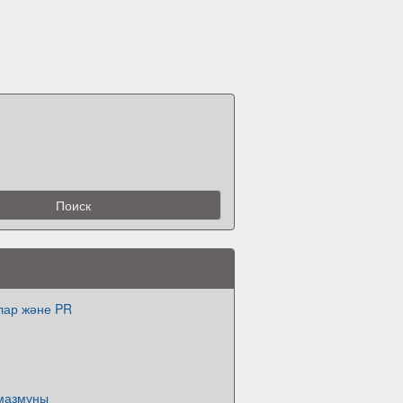
лар және PR
 мазмұны