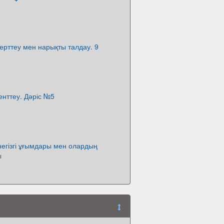
зерттеу мен нарықты талдау. 9
нттеу. Дәріс №5
негізгі ұғымдары мен олардың
ы