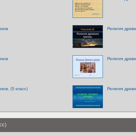
еков
Религия древн
еков
Религия древн
ков. (5 класс)
Религия древн
сс)