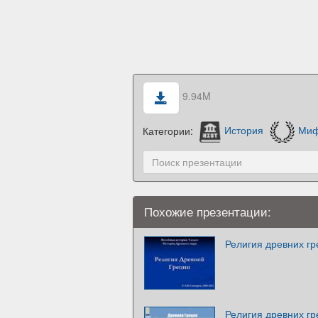
9.94M
Категории:
История
Миф
Похожие презентации:
Религия древних гре
Религия древних гр