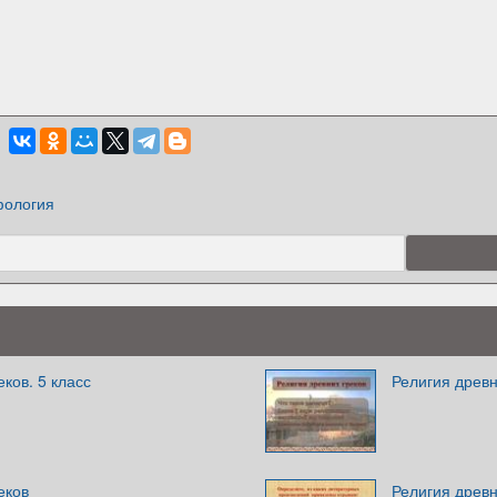
ология
ков. 5 класс
Религия древн
еков
Религия древн