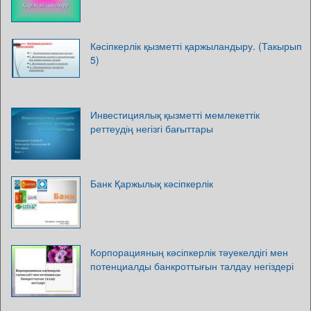
Кәсіпкерлік қызметті қаржыландыру. (Такырып
5)
Инвестициялық қызметті мемлекеттік
реттеудің негізгі бағыттары
Банк Қаржылық кәсіпкерлік
Корпорацияның кәсіпкерлік тәуекелдігі мен
потенциалды банкроттығын талдау негіздері