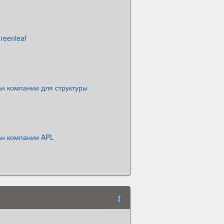
reenleaf
н компании для структуры
ан компании APL