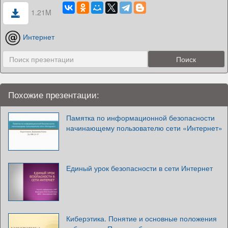
1.21M
Интернет
Похожие презентации:
Памятка по информационной безопасности
начинающему пользователю сети «Интернет»
Единый урок безопасности в сети Интернет
Киберэтика. Понятие и основные положения