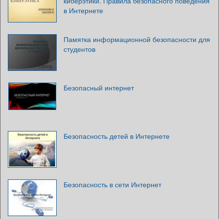
киберэтики. Правила безопасного поведения
в Интернете
Памятка информационной безопасности для
студентов
Безопасный интернет
Безопасность детей в Интернете
Безопасность в сети Интернет