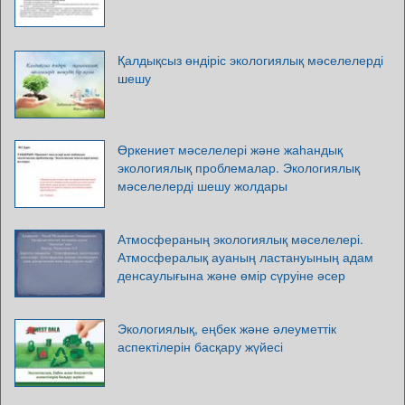
Қалдықсыз өндіріс экологиялық мәселелерді
шешу
Өркениет мәселелері және жаһандық
экологиялық проблемалар. Экологиялық
мәселелерді шешу жолдары
Атмосфераның экологиялық мәселелері.
Атмосфералық ауаның ластануының адам
денсаулығына және өмір сүруіне әсер
Экологиялық, еңбек және әлеуметтік
аспектілерін басқару жүйесі