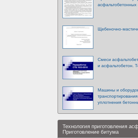
асфальтобетонных з
Щебеночно-мастич
Смеси асфальтобе
и асфальтобетон. Т
Машины и оборудов
транспортирования 
уплотнения бетонн
Технология приготовления ас
Приготовление битума