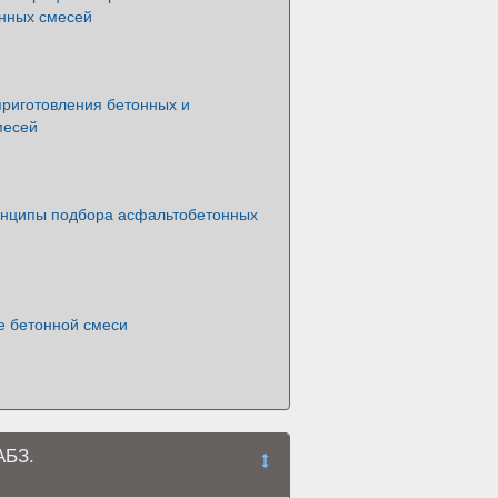
нных смесей
риготовления бетонных и
месей
нципы подбора асфальтобетонных
е бетонной смеси
АБЗ.