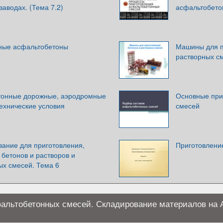
аводах. (Тема 7.2)
асфальтобето
ные асфальтобетоны
Машины для п
растворных с
тонные дорожные, аэродромные
Основные при
ехнические условия
смесей
ание для приготовления,
Приготовлени
бетонов и растворов и
ых смесей. Тема 6
фальтобетонных смесей. Складирование материалов на 