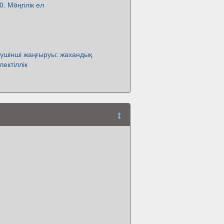
. Мəңгілік ел
 үшінші жаңғыруы: жахандық
лектіллік