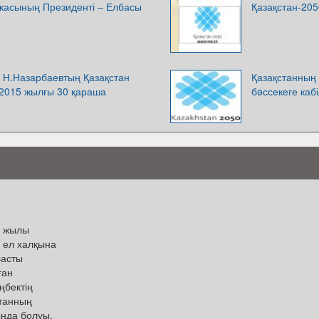
икасының Президенті – Елбасы
Қазақстан-2050
Н.Назарбаевтың Қазақстан
Қазақстанның
2015 жылғы 30 қараша
бəссекеге кабі
2 жылы
 ел халқына
басты
ған
ңбектің
станның
ында болуы.