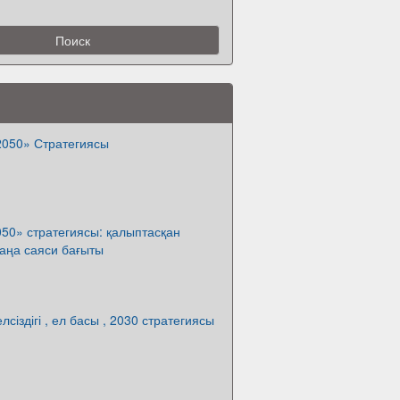
2050» Стратегиясы
50» стратегиясы: қалыптасқан
аңа саяси бағыты
лсіздігі , ел басы , 2030 стратегиясы