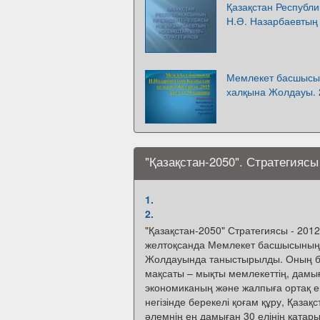
Қазақстан Республ
Н.Ә. Назарбаевтың
Мемлекет басшысы 
халқына Жолдауы. 
"Қазақстан-2050". Стратегиясы
1.
2.
"Қазақстан-2050" Стратегиясы - 201
желтоқсанда Мемлекет басшысының
Жолдауында таныстырылды. Оның 
мақсаты – мықты мемлекеттің, дамы
экономиканың және жалпыға ортақ е
негізінде берекелі қоғам құру, Қазақ
әлемнің ең дамыған 30 елінің қатар