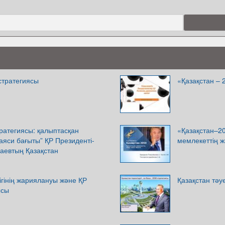
 стратегиясы
«Қазақстан – 
тратегиясы: қалыптасқан
«Қазақстан–20
аяси бағыты” ҚР Президенті-
мемлекеттің ж
аевтың Қазақстан
дігінің жариялануы және ҚР
Қазақстан тәуе
ысы