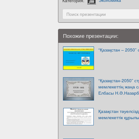
Категория:
Экономика
Похожие презентации:
“Қазақстан – 2050”
“Қазақстан-2050” с
мемлекеттің жаңа с
Елбасы Н.Ә.Назарб
Қазақстан тәуелсіз
мемлекеттік құрыл