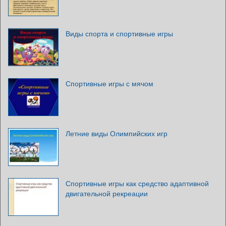
Виды спорта и спортивные игры
Спортивные игры с мячом
Летние виды Олимпийских игр
Спортивные игры как средство адаптивной
двигательной рекреации