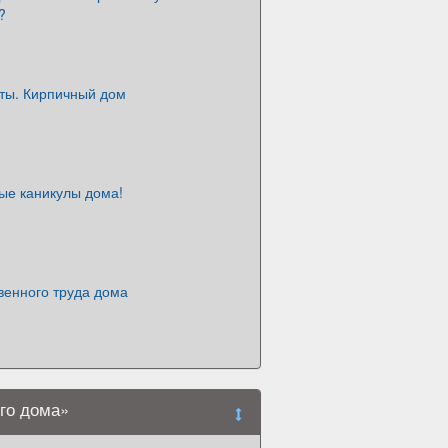
?
ты. Кирпичный дом
ые каникулы дома!
венного труда дома
го дома»