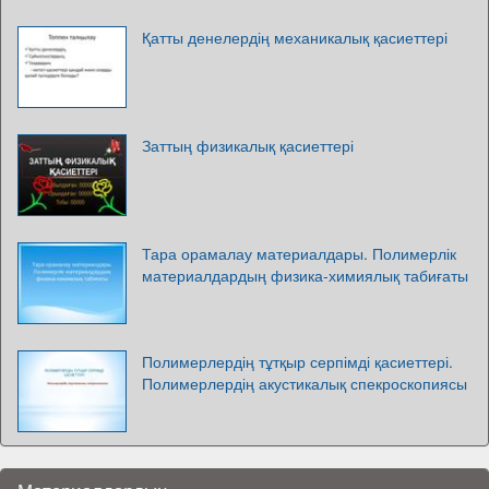
Қатты денелердің механикалық қасиеттері
Заттың физикалық қасиеттері
Тара орамалау материалдары. Полимерлік
материалдардың физика-химиялық табиғаты
Полимерлердің тұтқыр серпімді қасиеттері.
Полимерлердің акустикалық спекроскопиясы