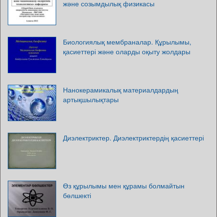
және созымдылық физикасы
Биологиялық мембраналар. Құрылымы,
қасиеттері және оларды оқыту жолдары
Нанокерамикалық материалдардың
артықшылықтары
Диэлектриктер. Диэлектриктердің қасиеттері
Өз құрылымы мен құрамы болмайтын
бөлшекті