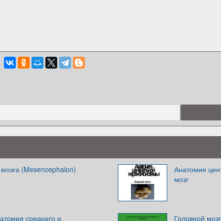
 мозга (Mesencephalon)
Анатомия цен
мозг
атомия среднего и
Головной мозг