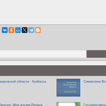
меровской области - Кузбасса
Символика Вл
убернии. Моя малая Родина
Государствен