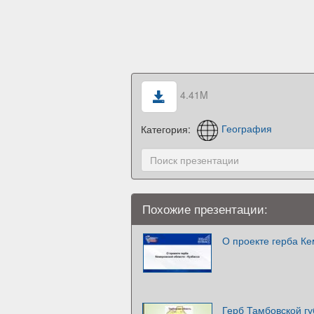
4.41M
Категория:
География
Похожие презентации:
О проекте герба Ке
Герб Тамбовской г