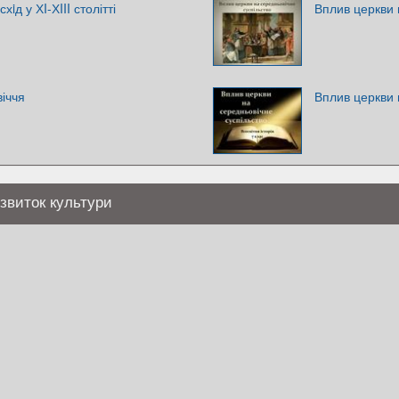
iд у ХI-ХIII столітті
Вплив церкви 
іччя
Вплив церкви 
звиток культури