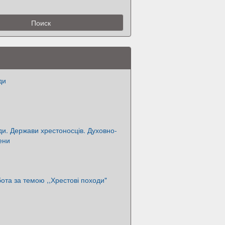
ди
ди. Держави хрестоносців. Духовно-
ени
ота за темою ,,Хрестові походи"