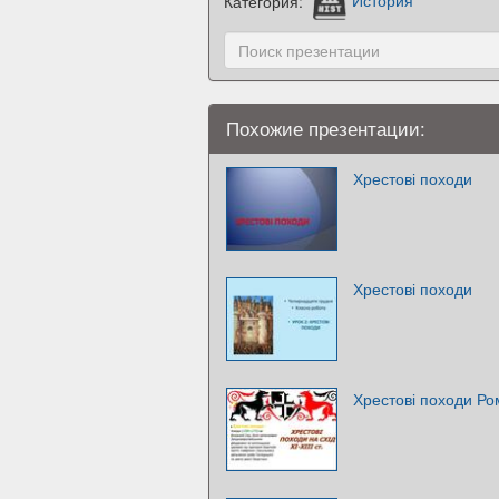
Категория:
История
Похожие презентации:
Хрестові походи
Хрестові походи
Хрестові походи Ро