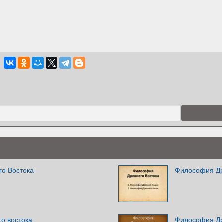
о Востока
Философия Др
о востока
Философия Др