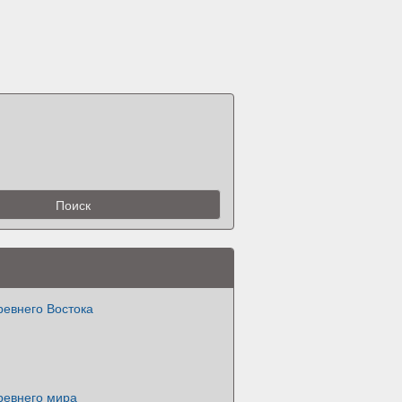
евнего Востока
евнего мира