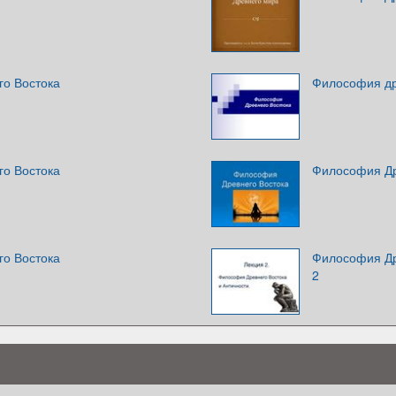
о Востока
Философия др
о Востока
Философия Др
о Востока
Философия Др
2