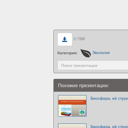
3.79M
Категория:
Экология
Похожие презентации:
Биосфера, её струк
Биосфера, её струк