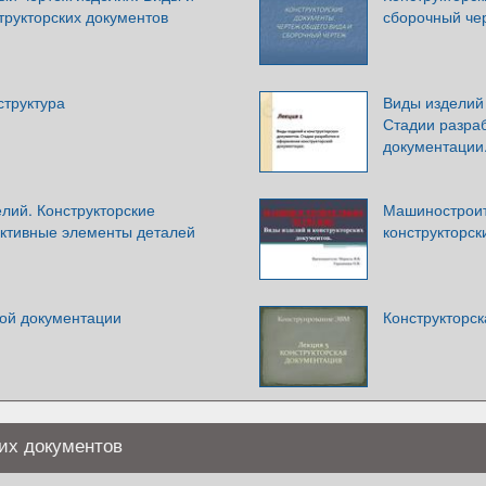
трукторских документов
сборочный че
структура
Виды изделий 
Стадии разра
документации.
лий. Конструкторские
Машиностроит
уктивные элементы деталей
конструкторск
кой документации
Конструкторс
их документов