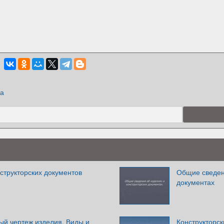
ка
структорских документов
Общие сведени
документах
й чертеж изделия. Виды и
Конструкторск