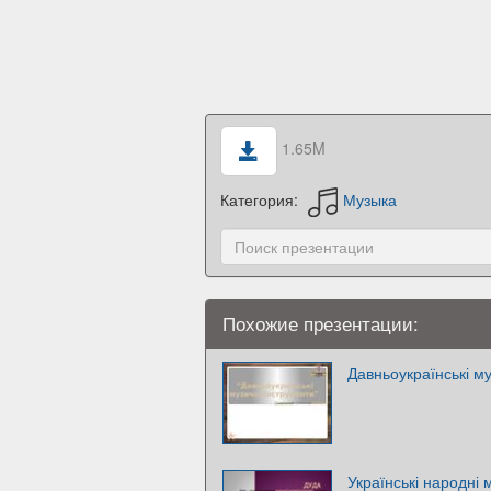
1.65M
Категория:
Музыка
Похожие презентации:
Давньоукраїнські му
Українські народні 