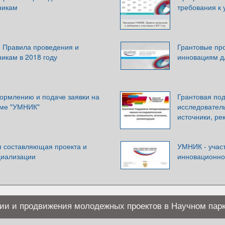
никам
требования к 
 Правила проведения и
Грантовые пр
никам в 2018 году
инновациям д
ормлению и подаче заявки на
Грантовая по
мме "УМНИК"
исследователь
источники, р
я составляющая проекта и
УМНИК - учас
циализации
инновационно
и и продвижения молодежных проектов в Научном пар