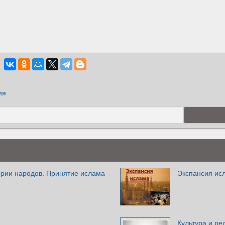
ия
ории народов. Принятие ислама
Экспансия ис
Культура и ре