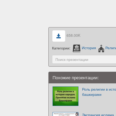
658.00K
Категории:
История
Религ
Похожие презентации:
Роль религии в ист
башкирами
Экспансия ислама