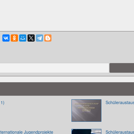
 1)
Schülerausta
nternationale Jugendprojekte
Schüleraustaus