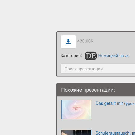
430.00K
Категория:
Немецкий язык
Похожие презентации:
Das gefällt mir (урок
Schüleraustausch, i