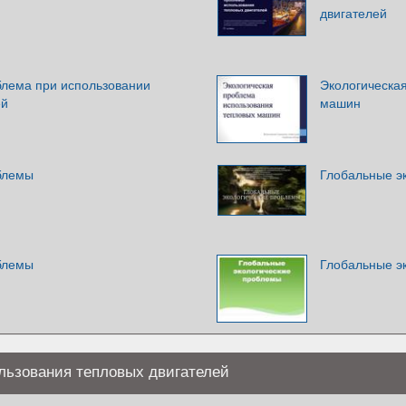
двигателей
блема при использовании
Экологическа
ей
машин
блемы
Глобальные э
блемы
Глобальные э
льзования тепловых двигателей