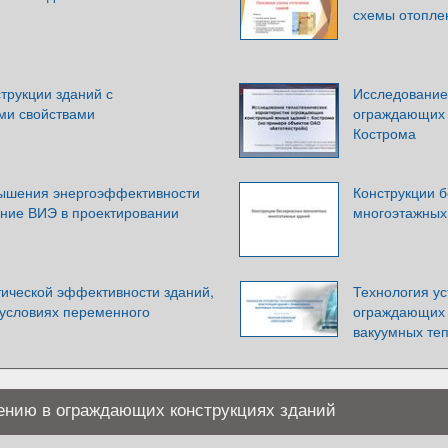
схемы отопле
трукции зданий с
Исследование
ми свойствами
ограждающих к
Кострома
ышения энергоэффективности
Конструкции 
ание ВИЭ в проектировании
многоэтажных
ической эффективности зданий,
Технология у
 условиях переменного
ограждающих 
вакуумных те
ению в ограждающих конструкциях зданий