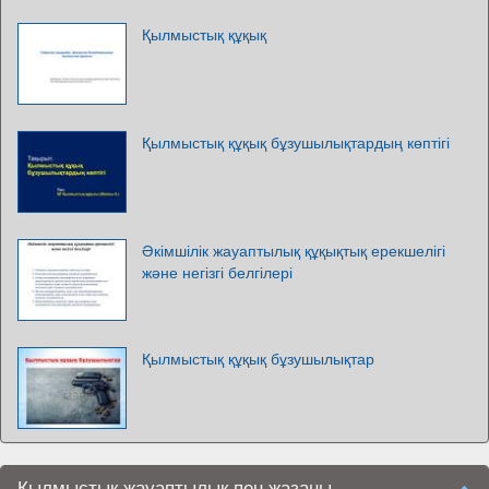
Қылмыстық құқық
Қылмыстық құқық бұзушылықтардың көптігі
Әкімшілік жауаптылық құқықтық ерекшелігі
және негізгі белгілері
Қылмыстық құқық бұзушылықтар
Қылмыстық жауаптылық пен жазаны