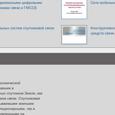
овременными цифровыми
Сети мобильн
емами связи и ГМССБ
ьных систем спутниковой связи
Конструктивно
средств связи
 космической
овании в
ных спутников Земли, как
ков связи. Спутниковая
азываемыми земными
стационарными, так и
новленными на