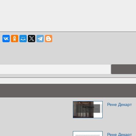
Рене Декарт
Рене Декарт