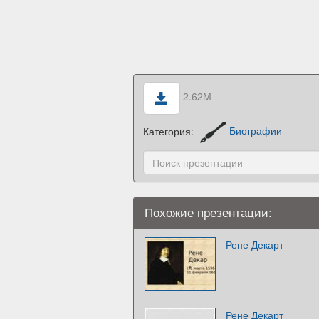
2.62M
Категория:
Биографии
Похожие презентации:
Рене Декарт
Рене Декарт