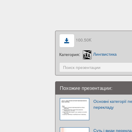
100.50K
Категория:
Лингвистика
Похожие презентации:
Основні категорії 
перекладу
Суть і види перекл