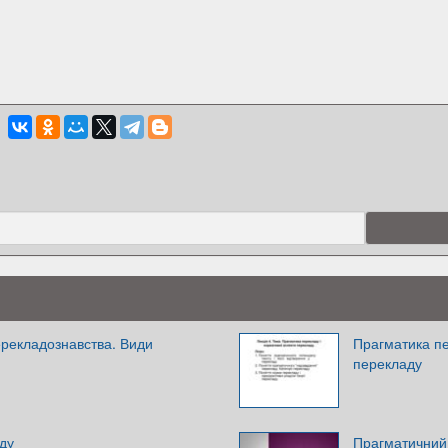
перекладознавства. Види
Прагматика пе
перекладу
аду
Прагматичний