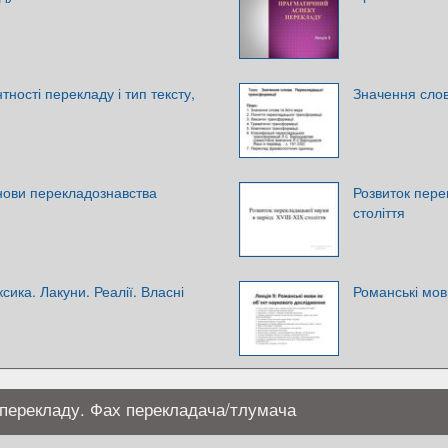
ності перекладу і тип тексту,
Значення слов
нови перекладознавства
Розвиток перек
століття
сика. Лакуни. Реалії. Власні
Романські мов
 перекладу. Фах перекладача/тлумача