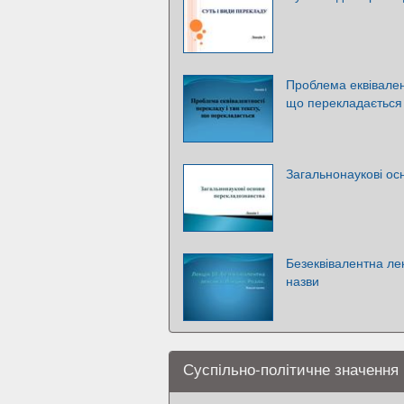
Проблема еквівалент
що перекладається
Загальнонаукові ос
Безеквівалентна лек
назви
Суспільно-політичне значення