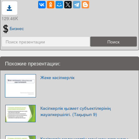
129.46K
Бизнес
Похожие презентации:
Жеке кәсіпкерлік
Кәсіпкерлік қызмет субъектілерінің
жауапкершілігі. (Тақырып 9)
Кәсіпкерік мәдениеттің мәні мен мағынасы.