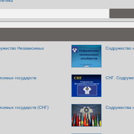
литика
ружество Независимых
Содружество 
исимых государств
СНГ. Содруже
исимых государств (СНГ)
Содружества 