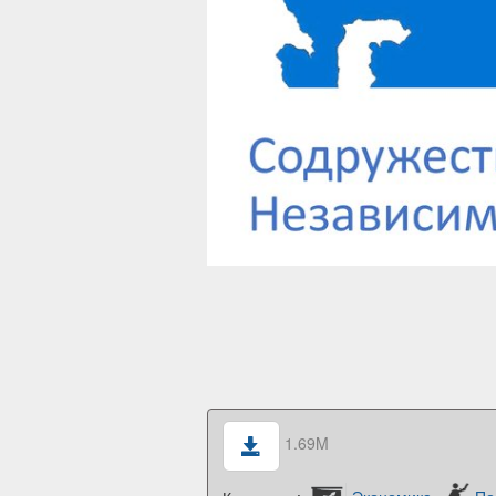
1.69M