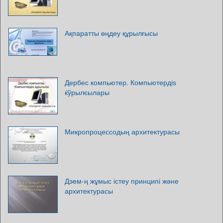
Ақпаратты өңдеу құрылғысы
Дербес компьютер. Компьютердіѕ
ќўрылєылары
Микропроцессодың архитектурасы
Дэем-ң жұмыс істеу принципі және
архитектурасы