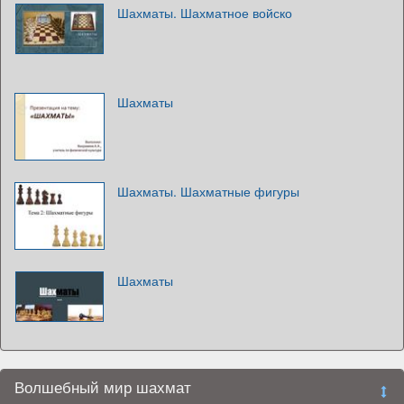
Шахматы. Шахматное войско
Шахматы
Шахматы. Шахматные фигуры
Шахматы
Волшебный мир шахмат