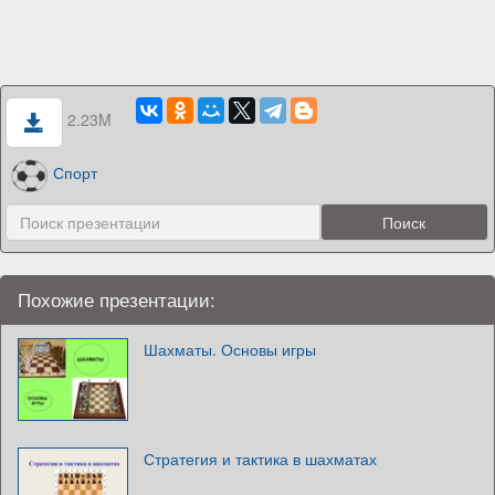
2.23M
Спорт
Похожие презентации:
Шахматы. Основы игры
Стратегия и тактика в шахматах