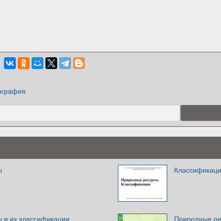
ография
ы
Классификаци
 и их классификации
Природные ре