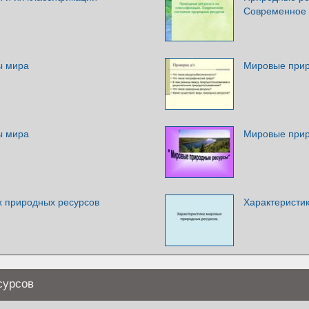
Современное 
ы мира
Мировые при
ы мира
Мировые при
 природных ресурсов
Характеристи
сурсов