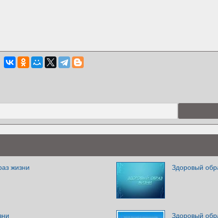
раз жизни
Здоровый обр
зни
Здоровый обр