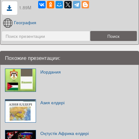
1.89M
География
Похожие презентации:
Иордания
Азия елдері
Оңтүстік Африка елдері