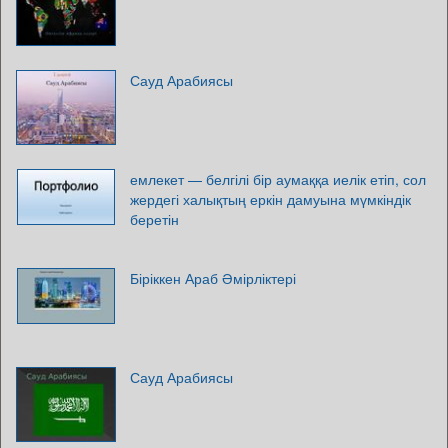
Сауд Арабиясы
емлекет — белгілі бір аумаққа иелік етіп, сол
жердегі халықтың еркін дамуына мүмкіндік
беретін
Біріккен Араб Әмірліктері
Сауд Арабиясы