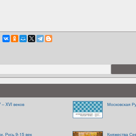
 – XVI веков
Московская Рус
и. Русь 9-15 век
Княжества Сев