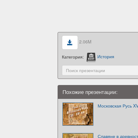
2.06M
Категория:
История
Похожие презентации:
Московская Русь XV
Славяне в древност