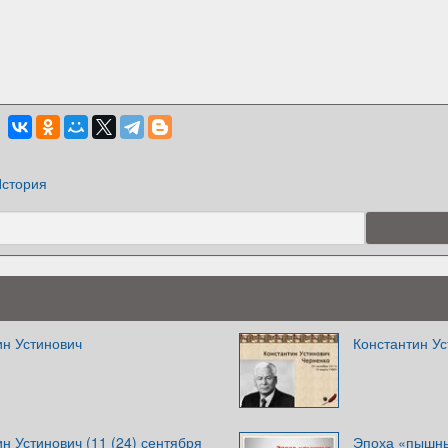
стория
ин Устинович
Константин У
н Устинович (11 (24) сентября
Эпоха «пышны