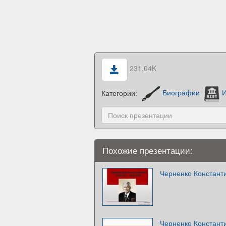
231.04K
Категории:
Биографии
И
Похожие презентации:
Черненко Констант
Черненко Константи