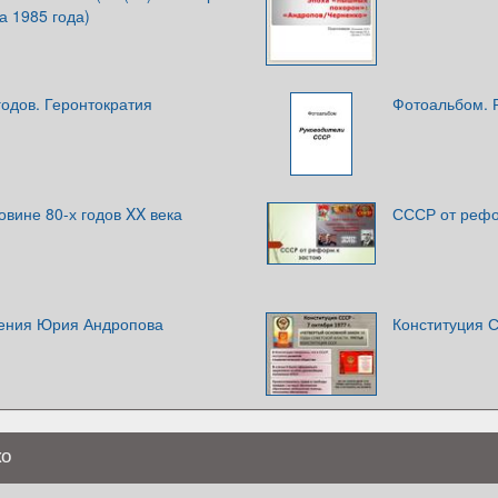
а 1985 года)
одов. Геронтократия
Фотоальбом. 
вине 80-х годов XX века
СССР от рефо
ления Юрия Андропова
Конституция С
ко