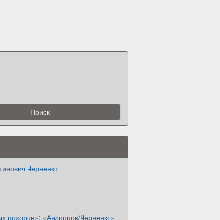
стинович Черненко
х похорон»: «Андропов/Черненко»