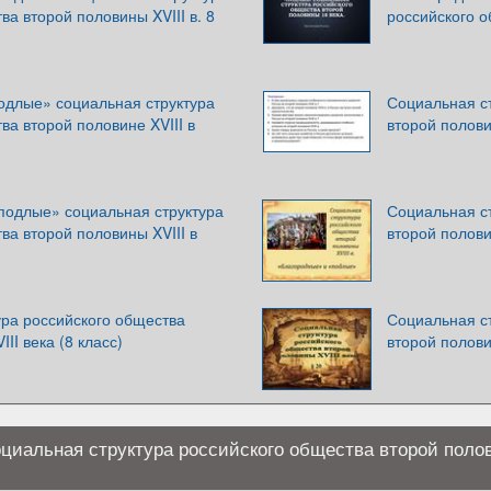
ва второй половины XVIII в. 8
российского о
одлые» социальная структура
Социальная с
ва второй половине XVIII в
второй полови
подлые» социальная структура
Социальная с
ва второй половины XVIII в
второй полови
ура российского общества
Социальная с
II века (8 класс)
второй полови
циальная структура российского общества второй полов