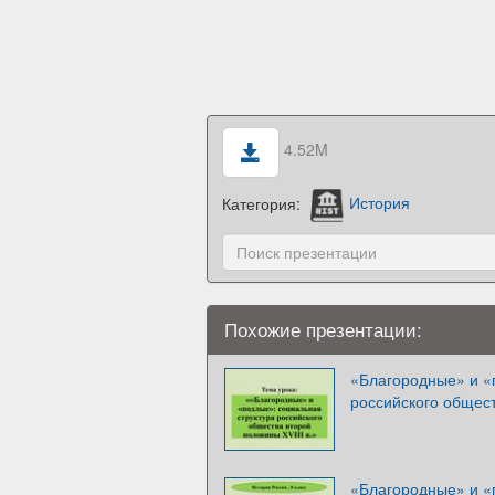
4.52M
Категория:
История
Похожие презентации:
«Благородные» и «
российского общест
«Благородные» и «