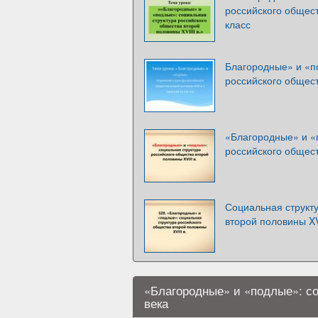
российского общест
класс
Благородные» и «п
российского общест
«Благородные» и «
российского общест
Социальная структ
второй половины XVI
«Благородные» и «подлые»: со
века