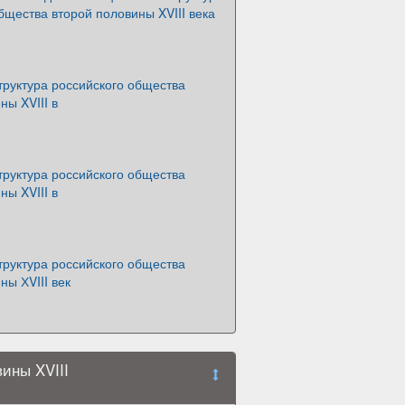
бщества второй половины XVIII века
труктура российского общества
ны XVIII в
труктура российского общества
ны XVIII в
труктура российского общества
ны ХVIII век
ины XVIII