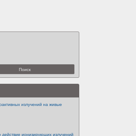
оактивных излучений на живые
е действие ионизирующих излучений