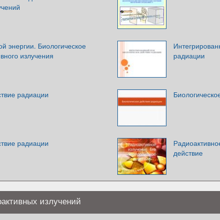
учений
й энергии. Биологическое
Интегрированн
вного излучения
радиации
ствие радиации
Биологическо
ствие радиации
Радиоактивное
действие
оактивных излучений