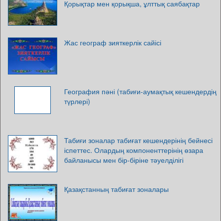
Қорықтар мен қорықша, ұлттық саябақтар
Жас географ зияткерлік сайісі
География пәні (табиғи-аумақтық кешендердің
түрлері)
Табиғи зоналар табиғат кешендерінің бейнесі
іспеттес. Олардың компоненттерінің өзара
байланысы мен бір-біріне тәуелділігі
Қазақстанның табиғат зоналары