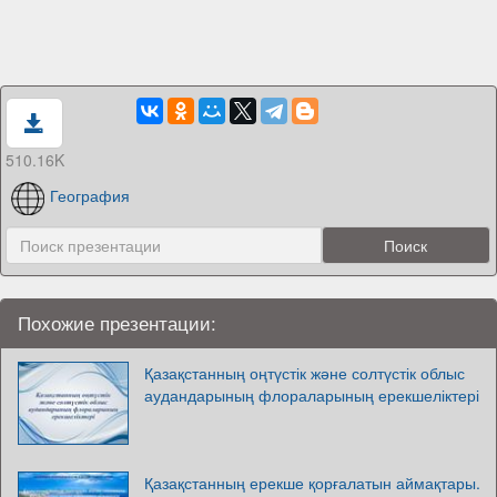
510.16K
География
Похожие презентации:
Қазақстанның оңтүстік және солтүстік облыс
аудандарының флораларының ерекшеліктері
Қазақстанның ерекше қорғалатын аймақтары.